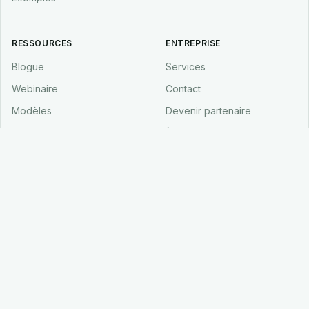
RESSOURCES
ENTREPRISE
Blogue
Services
Webinaire
Contact
Modèles
Devenir partenaire
Guides
À propos
Centre d'aide
Carrières
FAQ
SÉCURITÉ
LÉGAL
Aperçu de la sécurité
Politique de confidentialité
Protection des données
Termes et conditions
Conformité
Politique de cookies